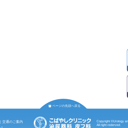
ページの先頭へ戻る
Copyright ©Urology a
｜
交通のご案内
All right rederved.
-1