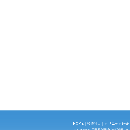
HOME
｜
診療科目
｜
クリニック紹介
〒395-0002 長野県飯田市上郷飯沼1911